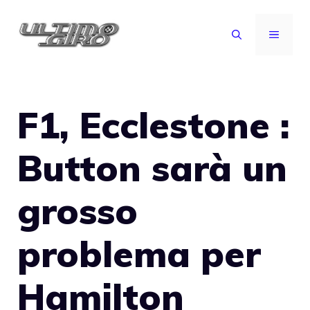
Vai
al
MENU
contenuto
F1, Ecclestone :
Button sarà un
grosso
problema per
Hamilton