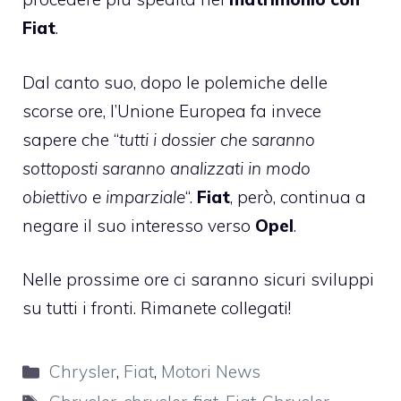
Fiat
.
Dal canto suo, dopo le polemiche delle
scorse ore, l’Unione Europea fa invece
sapere che “
tutti i dossier che saranno
sottoposti saranno analizzati in modo
obiettivo e imparziale
“.
Fiat
, però, continua a
negare il suo interesso verso
Opel
.
Nelle prossime ore ci saranno sicuri sviluppi
su tutti i fronti. Rimanete collegati!
Categorie
Chrysler
,
Fiat
,
Motori News
Tag