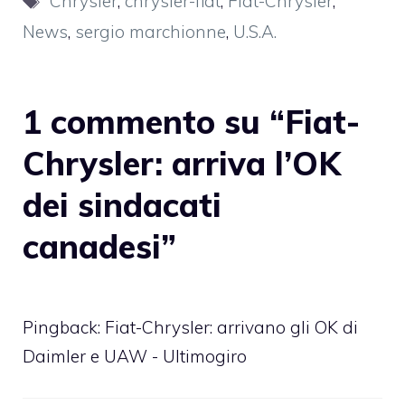
Chrysler
,
chrysler-fiat
,
Fiat-Chrysler
,
News
,
sergio marchionne
,
U.S.A.
1 commento su “Fiat-
Chrysler: arriva l’OK
dei sindacati
canadesi”
Pingback: Fiat-Chrysler: arrivano gli OK di
Daimler e UAW - Ultimogiro