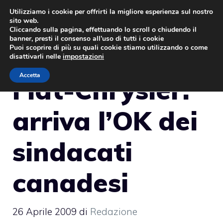
Vai
Utilizziamo i cookie per offrirti la migliore esperienza sul nostro
sito web.
al
MENU
Cliccando sulla pagina, effettuando lo scroll o chiudendo il
contenuto
banner, presti il consenso all’uso di tutti i cookie
Puoi scoprire di più su quali cookie stiamo utilizzando o come
disattivarli nelle
impostazioni
Accetta
Fiat-Chrysler:
arriva l’OK dei
sindacati
canadesi
26 Aprile 2009
di
Redazione