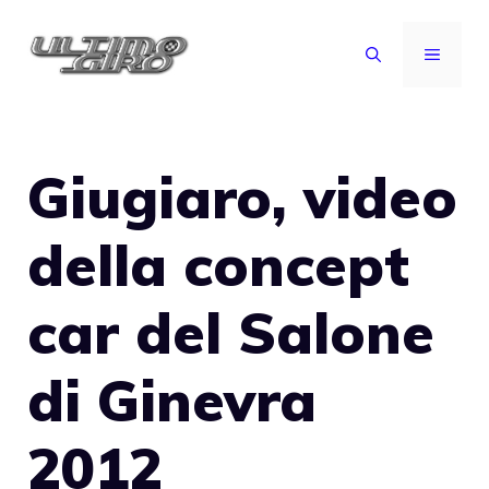
Vai
al
MENU
contenuto
Giugiaro, video
della concept
car del Salone
di Ginevra
2012