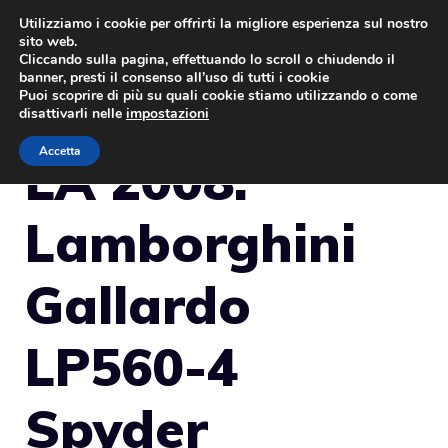
Vai
Utilizziamo i cookie per offrirti la migliore esperienza sul nostro
sito web.
al
MENU
Cliccando sulla pagina, effettuando lo scroll o chiudendo il
contenuto
banner, presti il consenso all’uso di tutti i cookie
Puoi scoprire di più su quali cookie stiamo utilizzando o come
disattivarli nelle
impostazioni
Accetta
LA 2008:
Lamborghini
Gallardo
LP560-4
Spyder