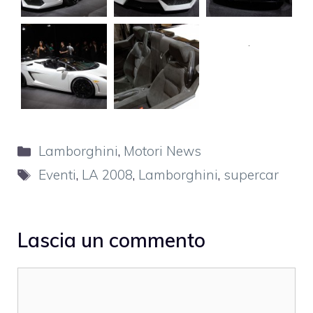
Categorie
Lamborghini
,
Motori News
Tag
Eventi
,
LA 2008
,
Lamborghini
,
supercar
Lascia un commento
Commento