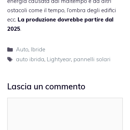
energia causata dal maltempo e da altri
ostacoli come il tempo, l’ombra degli edifici
ecc.
La produzione dovrebbe partire dal
2025
.
Categorie
Auto
,
Ibride
Tag
auto ibrida
,
Lightyear
,
pannelli solari
Lascia un commento
Commento