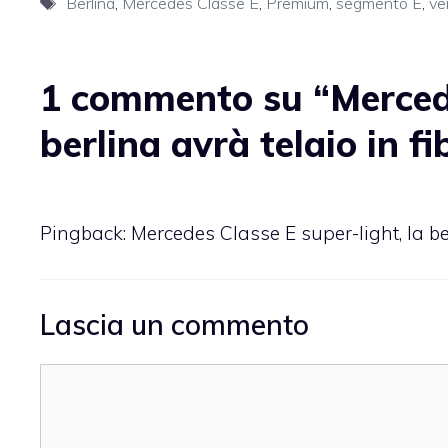
Tag
Berlina
,
Mercedes Classe E
,
Premium
,
segmento E
,
ve
1 commento su “Mercede
berlina avrà telaio in f
Pingback: Mercedes Classe E super-light, la ber
Lascia un commento
Commento