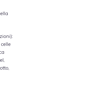
ella
zioni):
 celle
ica
el,
otto,