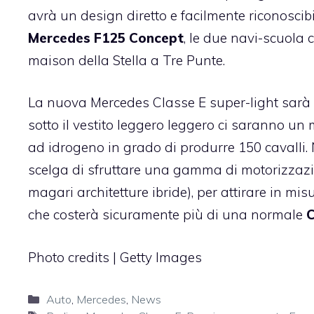
avrà un design diretto e facilmente riconoscibi
Mercedes F125 Concept
, le due navi-scuola 
maison della Stella a Tre Punte.
La nuova Mercedes Classe E super-light sar
sotto il vestito leggero leggero ci saranno un m
ad idrogeno in grado di produrre 150 cavalli. 
scelga di sfruttare una gamma di motorizzazioni
magari architetture ibride), per attirare in mi
che costerà sicuramente più di una normale
C
Photo credits | Getty Images
Categorie
Auto
,
Mercedes
,
News