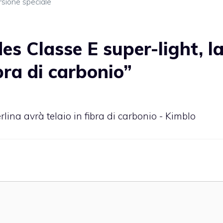
rsione speciale
s Classe E super-light, l
ibra di carbonio”
lina avrà telaio in fibra di carbonio - Kimblo