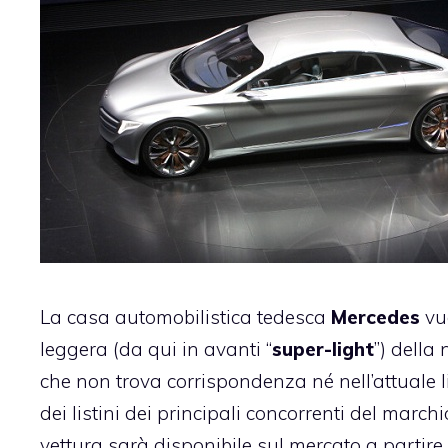
La casa automobilistica tedesca
Mercedes
vu
leggera (da qui in avanti “
super-light
”) della
che non trova corrispondenza né nell’attuale li
dei listini dei principali concorrenti del marc
vettura sarà disponibile sul mercato a partir