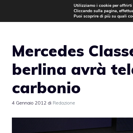
Vai
Utilizziamo i cookie per offrirt
Cliccando sulla pagina, effettua
al
Puoi scoprire di più su quali c
contenuto
Mercedes Classe
berlina avrà tel
carbonio
4 Gennaio 2012
di
Redazione