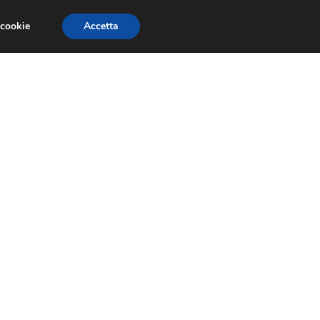
 cookie
Accetta
RMULA 1
EVENTI E FIERE
GINEVRA 2013