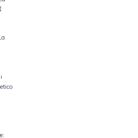
E
La
i
etico
e: