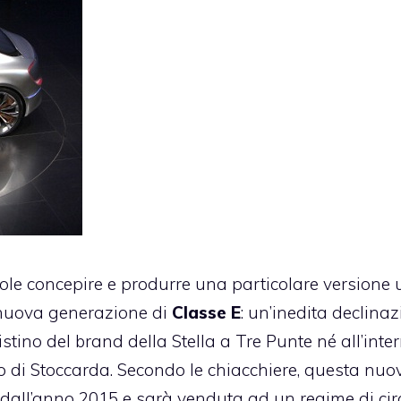
ole concepire e produrre una particolare versione u
 nuova generazione di
Classe E
: un’inedita declinaz
stino del brand della Stella a Tre Punte né all’inte
hio di Stoccarda. Secondo le chiacchiere, questa nuo
e dall’anno 2015 e sarà venduta ad un regime di cir