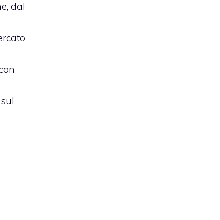
e, dal
ercato
 con
 sul