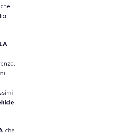
 che
lia
GLA
denza,
ni
ossimi
ehicle
A
, che