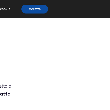
 cookie
Accetta
RMULA 1
EVENTI E FIERE
GINEVRA 2013
?
etto a
atte