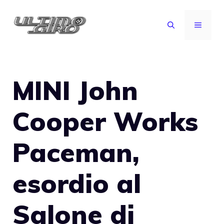
Vai
al
MENU
contenuto
MINI John
Cooper Works
Paceman,
esordio al
Salone di