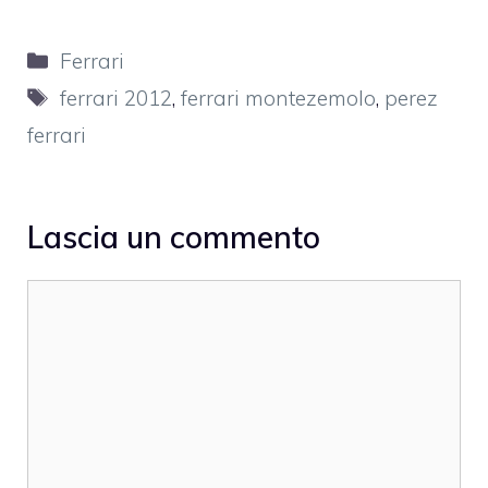
Categorie
Ferrari
Tag
ferrari 2012
,
ferrari montezemolo
,
perez
ferrari
Lascia un commento
Commento