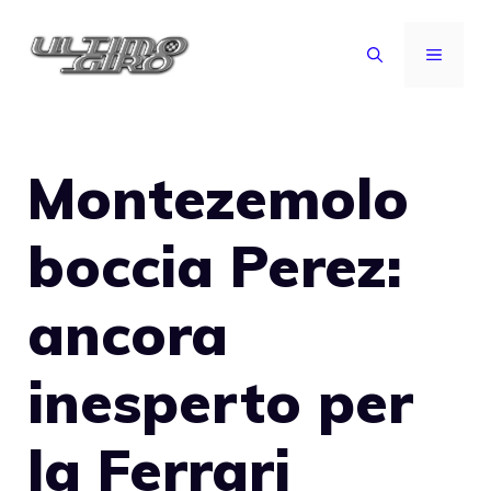
Vai
al
MENU
contenuto
Montezemolo
boccia Perez:
ancora
inesperto per
la Ferrari