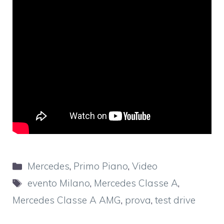
Categorie
Mercedes
,
Primo Piano
,
Video
Tag
evento Milano
,
Mercedes Classe A
,
Mercedes Classe A AMG
,
prova
,
test drive