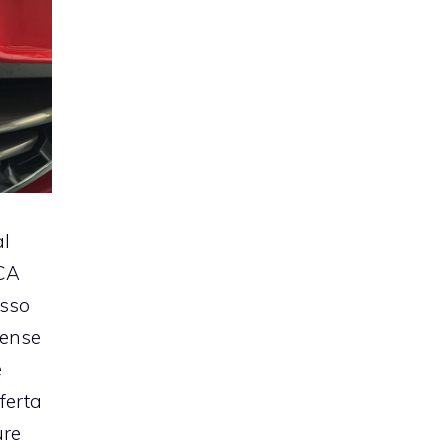
al
FCA
osso
tense
e
ferta
ure