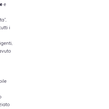
te
e
a”,
utti i
igenti,
avuto
bile
o
ziato