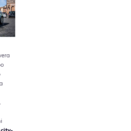
vera
po
o
ma
,
i
a
city-