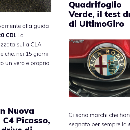
Quadrifoglio
Verde, il test d
di UltimoGiro
ovamente alla guida
20 CDI
. La
zzata sulla CLA
 che, nei 15 giorni
o un vero e proprio
ën Nuova
Ci sono marchi che ha
 C4 Picasso,
segnato per sempre la
t drive di