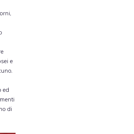
a
iorni,
o
re
sei e
cuno.
o ed
imenti
mo di