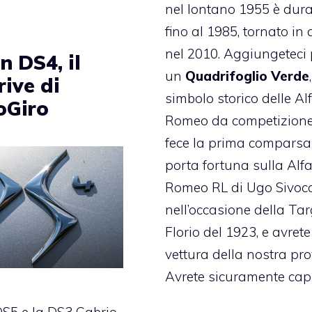
nel lontano 1955 è dur
fino al 1985, tornato in
nel 2010. Aggiungeteci 
n DS4, il
un
Quadrifoglio Verde
rive di
simbolo storico delle Al
oGiro
Romeo da competizione
fece la prima compars
porta fortuna sulla Alf
Romeo RL di Ugo Sivocc
nell’occasione della Ta
Florio del 1923, e avrete
vettura della nostra pro
Avrete sicuramente capi
DS5
e la
DS3 Cabrio
,