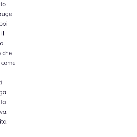
ato
 auge
poi
, il
fa
 che
a come
a
i
rga
 la
va.
to.