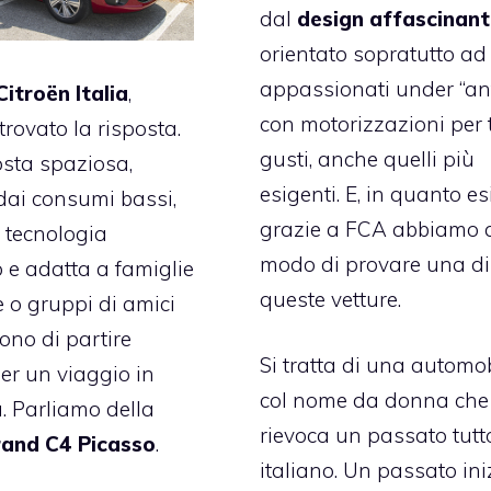
dal
design affascinan
orientato sopratutto ad
appassionati under “ant
Citroën Italia
,
con motorizzazioni per t
rovato la risposta.
gusti, anche quelli più
sta spaziosa,
esigenti. E, in quanto es
ai consumi bassi,
grazie a FCA abbiamo 
 tecnologia
modo di provare una di
o e adatta a famiglie
queste vetture.
o gruppi di amici
ono di partire
Si tratta di una automo
er un viaggio in
col nome da donna che
 Parliamo della
rievoca un passato tutt
and C4 Picasso
.
italiano. Un passato ini