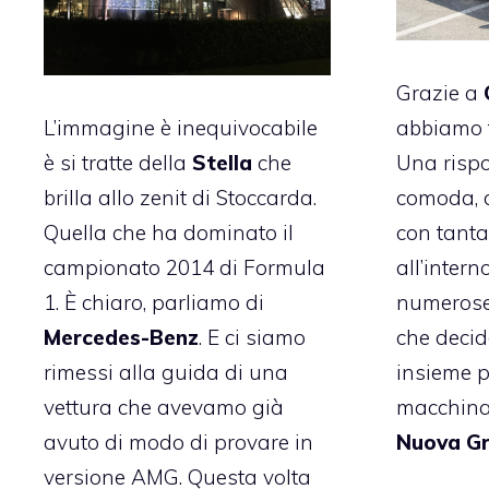
Grazie a
L’immagine è inequivocabile
abbiamo t
è si tratte della
Stella
che
Una rispo
brilla allo zenit di Stoccarda.
comoda, d
Quella che ha dominato il
con tanta
campionato 2014 di Formula
all’intern
1. È chiaro, parliamo di
numerose 
Mercedes-Benz
. E ci siamo
che decid
rimessi alla guida di una
insieme p
vettura che avevamo già
macchina.
avuto di modo di provare in
Nuova Gr
versione AMG. Questa volta