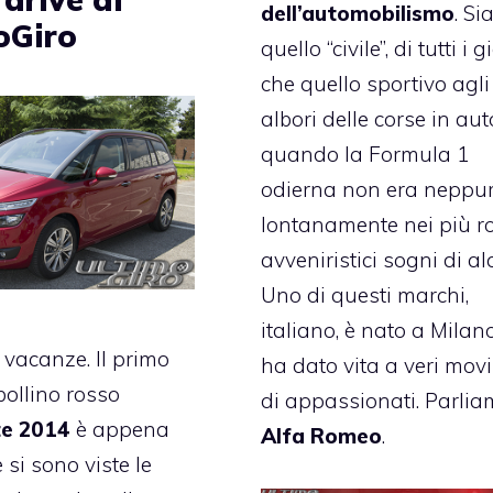
dell’automobilismo
. Si
oGiro
quello “civile”, di tutti i g
che quello sportivo agli
albori delle corse in aut
quando la Formula 1
odierna non era neppu
lontanamente nei più ro
avveniristici sogni di al
Uno di questi marchi,
italiano, è nato a Milan
vacanze. Il primo
ha dato vita a veri mov
ollino rosso
di appassionati. Parlia
te 2014
è appena
Alfa Romeo
.
 si sono viste le