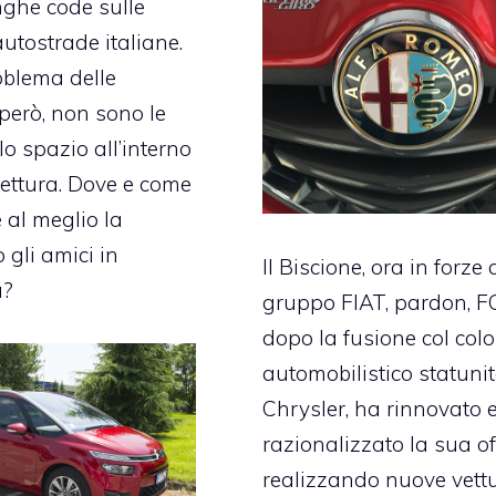
nghe code sulle
autostrade italiane.
roblema delle
però, non sono le
lo spazio all’interno
vettura. Dove e come
 al meglio la
 gli amici in
Il Biscione, ora in forze 
a?
gruppo FIAT, pardon, 
dopo la fusione col col
automobilistico statuni
Chrysler, ha rinnovato 
razionalizzato la sua of
realizzando nuove vett