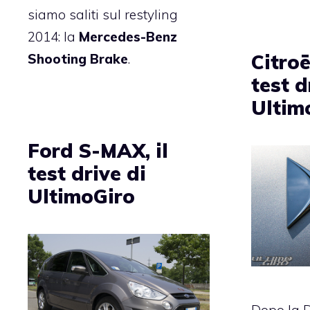
siamo saliti sul restyling
2014: la
Mercedes-Benz
Citroë
Shooting Brake
.
test d
Ultim
Ford S-MAX, il
test drive di
UltimoGiro
Dopo la