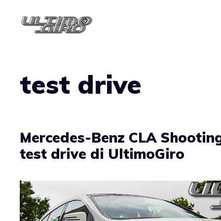
Vai
al
contenuto
test drive
Mercedes-Benz CLA Shooting 
test drive di UltimoGiro