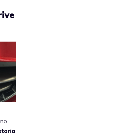
rive
nno
storia