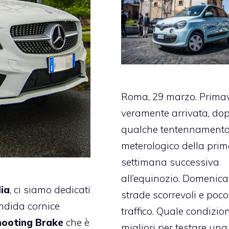
Roma, 29 marzo. Prima
veramente arrivata, do
qualche tentennament
meterologico della pri
settimana successiva
all’equinozio. Domenica
ia
, ci siamo dedicati
strade scorrevoli e poco
ndida cornice
traffico. Quale condizion
ooting Brake
che è
migliori per testare un