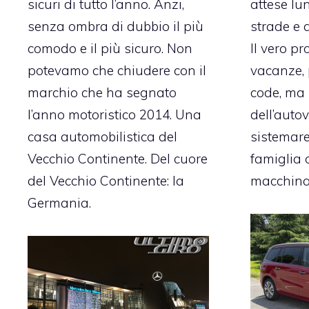
sicuri di tutto l’anno. Anzi,
attese lu
senza ombra di dubbio il più
strade e 
comodo e il più sicuro. Non
Il vero p
potevamo che chiudere con il
vacanze, 
marchio che ha segnato
code, ma 
l’anno motoristico 2014. Una
dell’auto
casa automobilistica del
sistemare
Vecchio Continente. Del cuore
famiglia o
del Vecchio Continente: la
macchin
Germania.