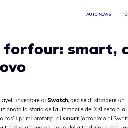
AUTO NEWS
FO
forfour: smart, 
uovo
Hayek, inventore di
Swatch
, decise di stringere un
onato la storia dell’automobile del XXI secolo, al 
 così i primi prototipi di
smart
(acronimo di Swat
art
si rivoluziona nel solco della tradizione, con i
n