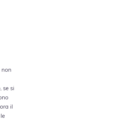
, non
 se si
vono
ora il
ale