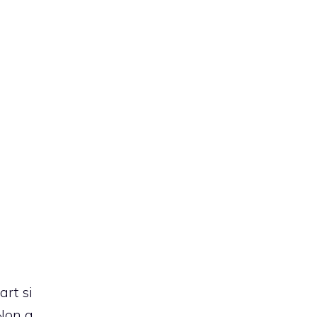
art si
 Non a