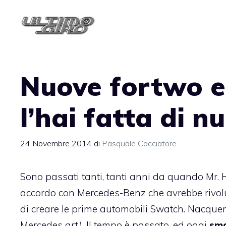
Vai
al
contenuto
Nuove fortwo e 
l’hai fatta di n
24 Novembre 2014
di
Pasquale Cacciatore
Sono passati tanti, tanti anni da quando Mr. 
accordo con Mercedes-Benz che avrebbe rivoluzi
di creare le prime automobili Swatch. Nacquero
Mercedes art). Il tempo è passato, ed oggi
sm