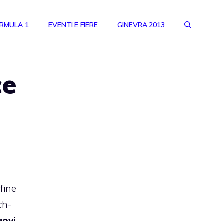
RMULA 1
EVENTI E FIERE
GINEVRA 2013
ce
fine
ch-
uovi