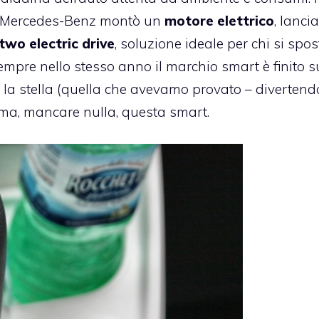
o Mercedes-Benz montò un
motore elettrico
, lanci
rtwo
electric drive
, soluzione ideale per chi si spo
Sempre nello stesso anno il marchio smart è finito s
 la stella (quella che avevamo provato – divertend
mma, mancare nulla, questa smart.