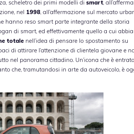
za, scheletro dei primi modelli di
smart
, all’afferm
zione, nel
1998
, all’affermazione sul mercato urba
e hanno reso smart parte integrante della storia
slogan di smart, ed effettivamente quello a cui abbi
ne totale
nell’idea di pensare lo spostamento su
ci di attirare l’attenzione di clientela giovane e n
tutto nel panorama cittadino. Un’icona che è entrata
tanto che, tramutandosi in arte da autoveicolo, è og