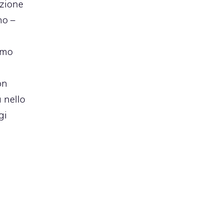
azione
no –
amo
on
 nello
gi