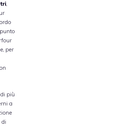
tri
,
ur
bordo
 punto
rfour
e, per
non
di più
erni a
zione
 di