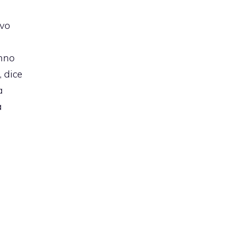
ovo
anno
, dice
a
a