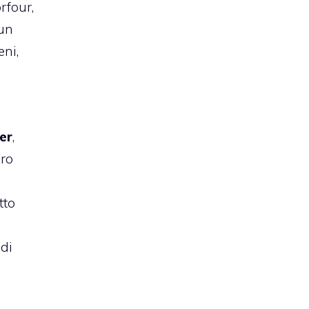
rfour,
 un
eni,
er
,
ro
tto
 di