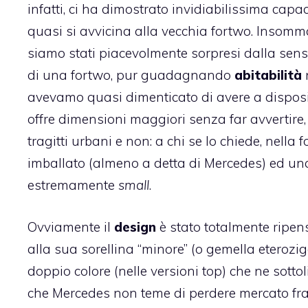
infatti, ci ha dimostrato invidiabilissima capac
quasi si avvicina alla vecchia fortwo. Insomma
siamo stati piacevolmente sorpresi dalla sensa
di una fortwo, pur guadagnando
abitabilità
avevamo quasi dimenticato di avere a disposiz
offre dimensioni maggiori senza far avvertire,
tragitti urbani e non: a chi se lo chiede, nella
imballato (almeno a detta di Mercedes) ed una
estremamente
small
.
Ovviamente il
design
è stato totalmente ripen
alla sua sorellina “minore” (o gemella eterozig
doppio colore (nelle versioni top) che ne sot
che Mercedes non teme di perdere mercato fra l