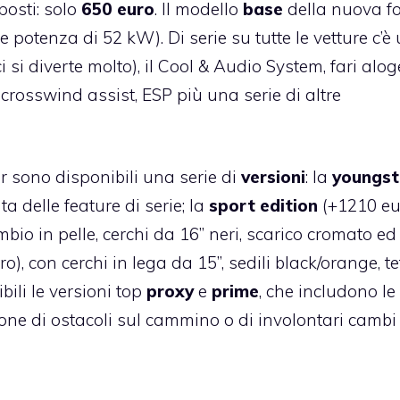
posti: solo
650 euro
. Il modello
base
della nuova fo
potenza di 52 kW). Di serie su tutte le vetture c’è
si diverte molto), il Cool & Audio System, fari alog
 crosswind assist, ESP più una serie di altre
r sono disponibili una serie di
versioni
: la
youngst
a delle feature di serie; la
sport edition
(+1210 eu
mbio in pelle, cerchi da 16” neri, scarico cromato ed
o), con cerchi in lega da 15”, sedili black/orange, te
ili le versioni top
proxy
e
prime
, che includono le
one di ostacoli sul cammino o di involontari cambi