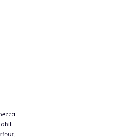
ghezza
abili
rfour,