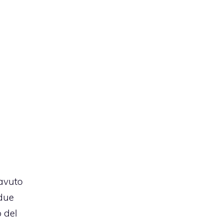
 avuto
 due
o del