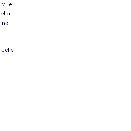
ci, e
ella
hine
 delle