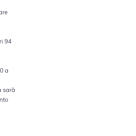
are
ri 94
 0 a
a sarà
ento