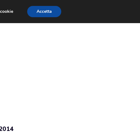
 cookie
Accetta
RMULA 1
EVENTI E FIERE
GINEVRA 2013
 2014