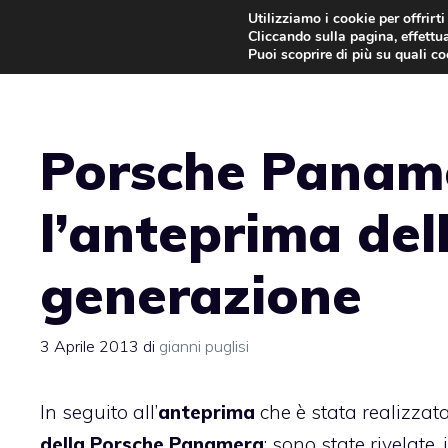
Vai
Utilizziamo i cookie per offrirt
Cliccando sulla pagina, effettua
al
Puoi scoprire di più su quali c
contenuto
Porsche Paname
l’anteprima del
generazione
3 Aprile 2013
di
gianni puglisi
In seguito all’
anteprima
che è stata realizzata
della Porsche Panamera
: sono state rivelate, 