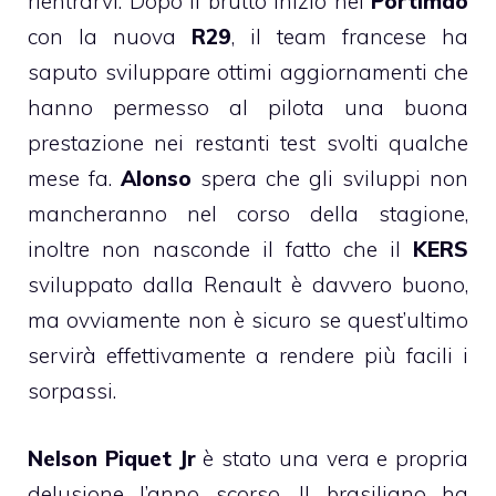
rientrarvi. Dopo il brutto inizio nel
Portimao
con la nuova
R29
, il team francese ha
saputo sviluppare ottimi aggiornamenti che
hanno permesso al pilota una buona
prestazione nei restanti test svolti qualche
mese fa.
Alonso
spera che gli sviluppi non
mancheranno nel corso della stagione,
inoltre non nasconde il fatto che il
KERS
sviluppato dalla Renault è davvero buono,
ma ovviamente non è sicuro se quest’ultimo
servirà effettivamente a rendere più facili i
sorpassi.
Nelson Piquet Jr
è stato una vera e propria
delusione l’anno scorso. Il brasiliano ha