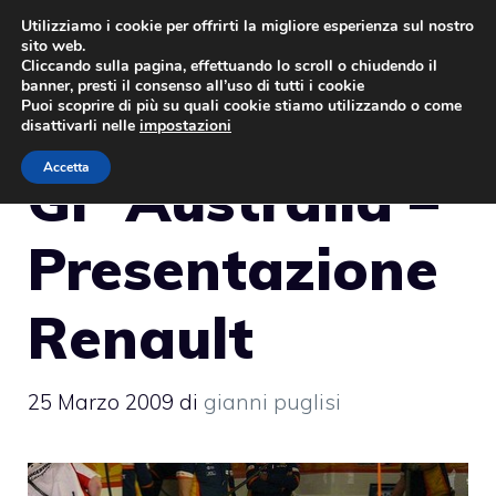
Vai
Utilizziamo i cookie per offrirti la migliore esperienza sul nostro
sito web.
al
MENU
Cliccando sulla pagina, effettuando lo scroll o chiudendo il
contenuto
banner, presti il consenso all’uso di tutti i cookie
Puoi scoprire di più su quali cookie stiamo utilizzando o come
disattivarli nelle
impostazioni
Accetta
GP Australia –
Presentazione
Renault
25 Marzo 2009
di
gianni puglisi