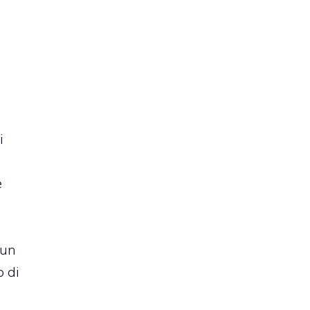
i
e
 un
o di