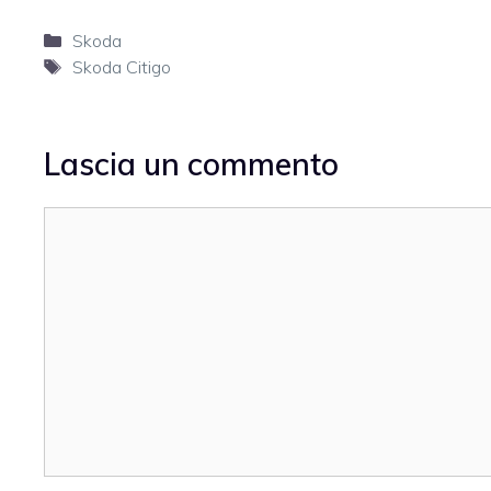
Categorie
Skoda
Tag
Skoda Citigo
Lascia un commento
Commento