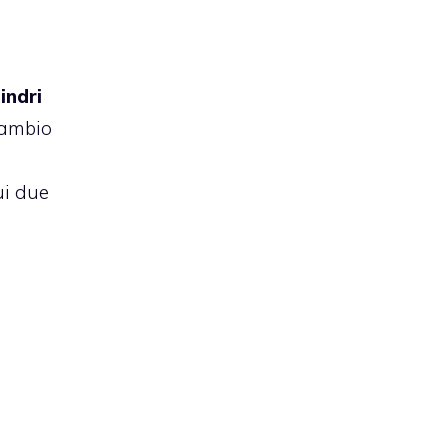
indri
cambio
ui due