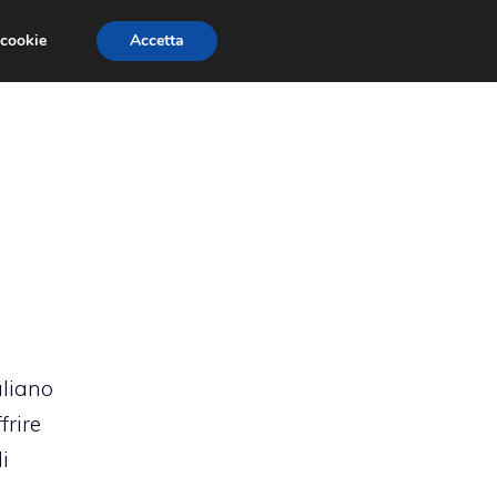
 cookie
Accetta
RMULA 1
EVENTI E FIERE
GINEVRA 2013
aliano
frire
i