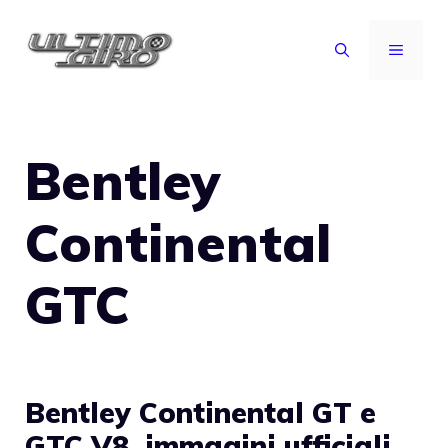
Vai
al
MENU
contenuto
Bentley
Continental
GTC
Bentley Continental GT e
GTC V8, immagini ufficiali