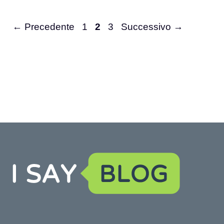
Pagina
Pagina
Pagina
←
Precedente
1
2
3
Successivo
→