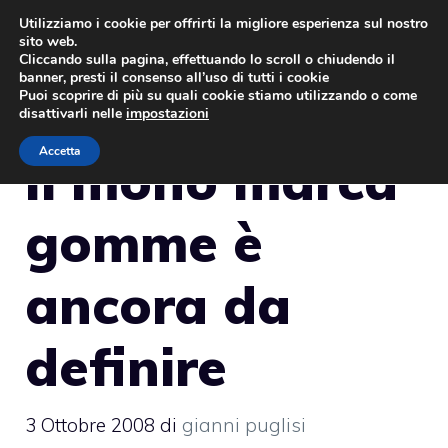
Vai
Utilizziamo i cookie per offrirti la migliore esperienza sul nostro
sito web.
al
MENU
Cliccando sulla pagina, effettuando lo scroll o chiudendo il
contenuto
banner, presti il consenso all’uso di tutti i cookie
Puoi scoprire di più su quali cookie stiamo utilizzando o come
disattivarli nelle
impostazioni
Accetta
Il mono marca
gomme è
ancora da
definire
3 Ottobre 2008
di
gianni puglisi