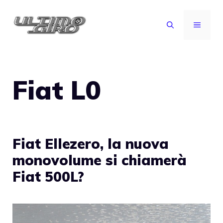
Vai
al
MENU
contenuto
Fiat L0
Fiat Ellezero, la nuova
monovolume si chiamerà
Fiat 500L?