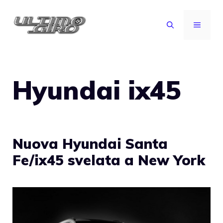
Vai
al
MENU
contenuto
Hyundai ix45
Nuova Hyundai Santa
Fe/ix45 svelata a New York