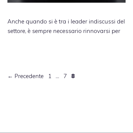
Anche quando si è tra i leader indiscussi del
settore, è sempre necessario rinnovarsi per
Pagina
Pagina
Pagina
←
Precedente
1
…
7
8