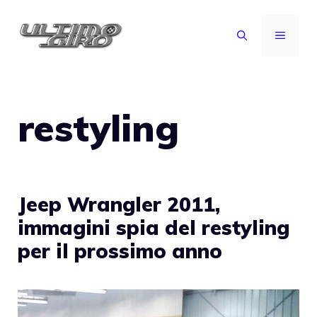
Vai
al
MENU
contenuto
restyling
Jeep Wrangler 2011,
immagini spia del restyling
per il prossimo anno