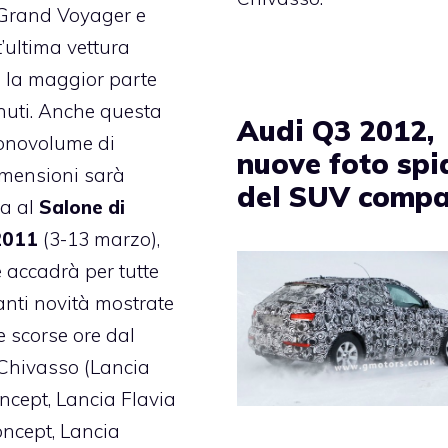
 Grand Voyager e
’ultima vettura
 la maggior parte
nuti. Anche questa
Audi Q3 2012,
novolume di
nuove foto spi
imensioni sarà
del SUV compa
ta al
Salone di
2011
(3-13 marzo),
 accadrà per tutte
anti novità mostrate
e scorse ore dal
Chivasso (Lancia
ncept, Lancia Flavia
ncept, Lancia