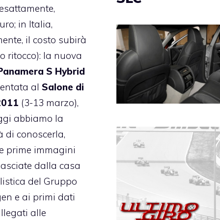
 esattamente,
ro; in Italia,
ente, il costo subirà
o ritocco): la nuova
Panamera S Hybrid
entata al
Salone di
2011
(3-13 marzo),
ggi abbiamo la
à di conoscerla,
le prime immagini
rilasciate dalla casa
istica del Gruppo
n e ai primi dati
allegati alle