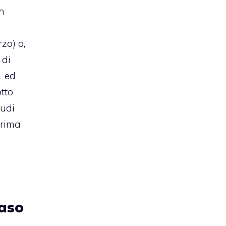
in
i
zo) o,
 di
1 ed
otto
Audi
prima
.
aso