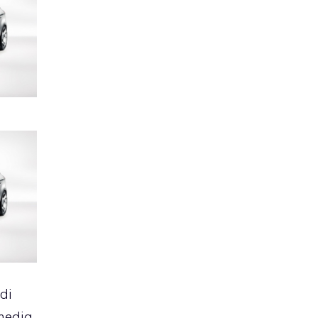
di
media