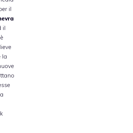
per il
nevra
 il
 è
lieve
 la
 nuove
uttano
esse
ca
ck