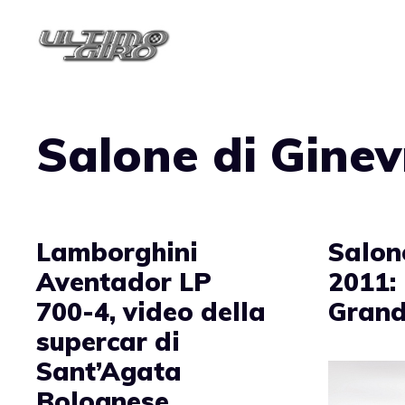
Vai
al
contenuto
Salone di Gine
Lamborghini
Salon
Aventador LP
2011:
700-4, video della
Grand
supercar di
Sant’Agata
Bolognese