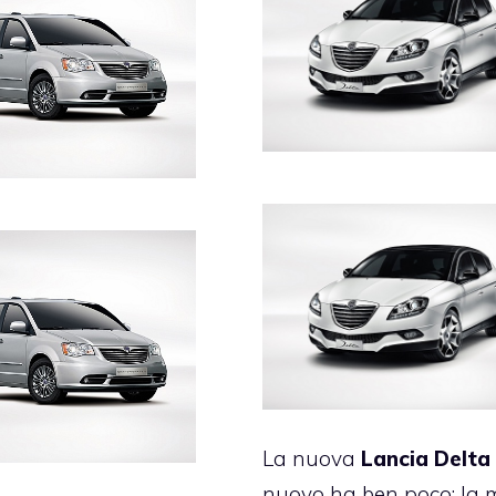
La nuova
Lancia Delta
nuovo ha ben poco: la 