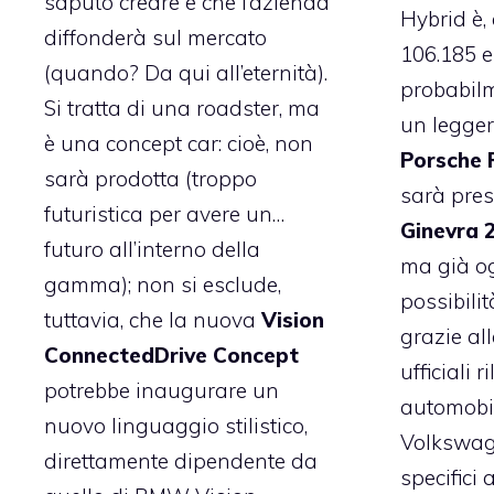
saputo creare e che l’azienda
Hybrid è,
diffonderà sul mercato
106.185 eu
(quando? Da qui all’eternità).
probabilm
Si tratta di una roadster, ma
un legger
è una concept car: cioè, non
Porsche 
sarà prodotta (troppo
sarà pres
futuristica per avere un…
Ginevra 
futuro all’interno della
ma già o
gamma); non si esclude,
possibilit
tuttavia, che la nuova
Vision
grazie al
ConnectedDrive Concept
ufficiali 
potrebbe inaugurare un
automobil
nuovo linguaggio stilistico,
Volkswage
direttamente dipendente da
specifici 