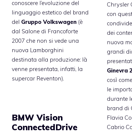
conoscere l’evoluzione del
Chrysler
linguaggio estetico del brand
con quest
del
Gruppo Volkswagen
(è
condivide
dal Salone di Francoforte
dei conte
2007 che non si vede una
nuova mo
nuova Lamborghini
grandi d
destinata alla produzione: là
presenta
venne presentata, infatti, la
Ginevra 
supercar Reventon).
così come
le import
durante l
brand di 
BMW Vision
Flavia Co
ConnectedDrive
Cabrio Co