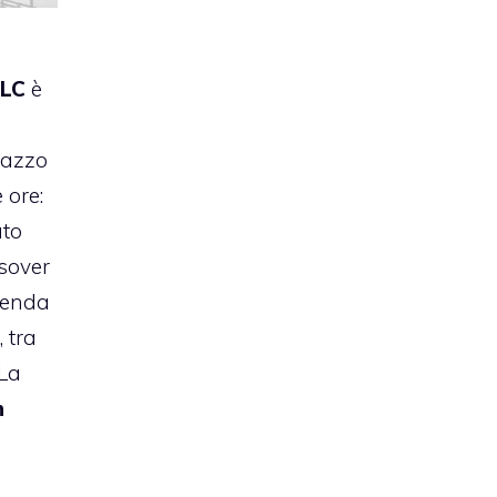
SLC
è
lazzo
 ore:
uto
ssover
zienda
 tra
 La
n