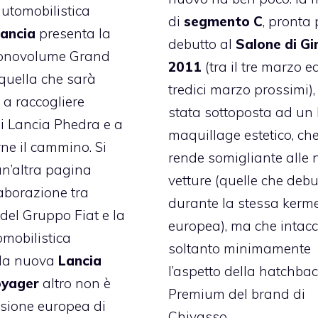
utomobilistica
di
segmento C
, pronta 
ancia
presenta la
debutto al
Salone di Gi
onovolume Grand
2011
(tra il tre marzo ed
quella che sarà
tredici marzo prossimi),
a raccogliere
stata sottoposta ad un 
 di Lancia Phedra e a
maquillage estetico, che
ne il cammino. Si
rende somigliante alle
 un’altra pagina
vetture (quelle che deb
laborazione tra
durante la stessa kerm
 del Gruppo Fiat e la
europea), ma che intac
mobilistica
soltanto minimamente
 la nuova
Lancia
l’aspetto della hatchba
oyager
altro non è
Premium del brand di
rsione europea di
Chivasso.