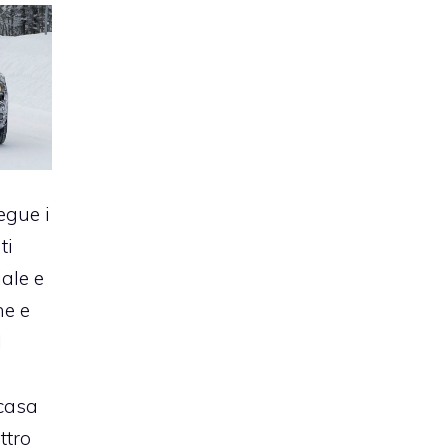
egue i
ti
iale e
ne e
l
 casa
ttro