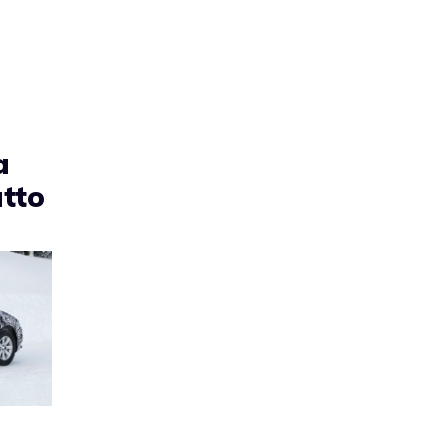
a
tto