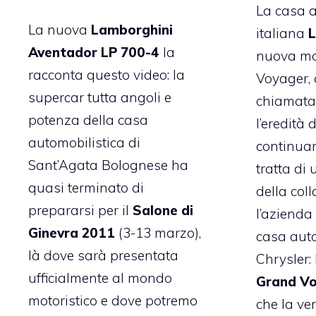
La casa a
La nuova
Lamborghini
italiana
L
Aventador LP 700-4
la
nuova m
racconta questo video: la
Voyager, 
supercar tutta angoli e
chiamata 
potenza della casa
l’eredità
automobilistica di
continuar
Sant’Agata Bolognese ha
tratta di
quasi terminato di
della col
prepararsi per il
Salone di
l’azienda
Ginevra 2011
(3-13 marzo),
casa auto
là dove sarà presentata
Chrysler:
ufficialmente al mondo
Grand V
motoristico e dove potremo
che la ve