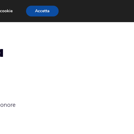
 cookie
Accetta
RMULA 1
EVENTI E FIERE
GINEVRA 2013
a
 sonore