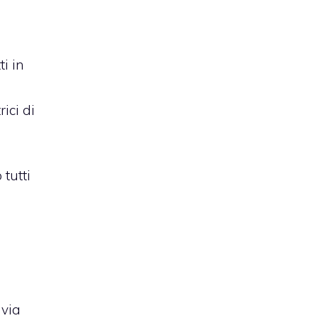
ti in
ici di
tutti
 via