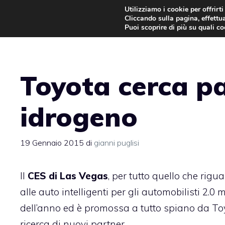
Vai
Utilizziamo i cookie per offrirt
Cliccando sulla pagina, effettua
al
Puoi scoprire di più su quali c
contenuto
Toyota cerca pa
idrogeno
19 Gennaio 2015
di
gianni puglisi
Il
CES di Las Vegas
, per tutto quello che rigu
alle auto intelligenti per gli automobilisti 2.0
dell’anno ed è promossa a tutto spiano da
To
ricerca di nuovi partner.