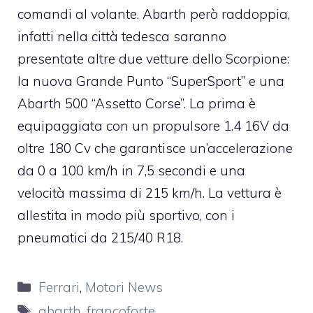
comandi al volante. Abarth però raddoppia,
infatti nella città tedesca saranno
presentate altre due vetture dello Scorpione:
la nuova Grande Punto “SuperSport” e una
Abarth 500 “Assetto Corse”. La prima è
equipaggiata con un propulsore 1.4 16V da
oltre 180 Cv che garantisce un’accelerazione
da 0 a 100 km/h in 7,5 secondi e una
velocità massima di 215 km/h. La vettura è
allestita in modo più sportivo, con i
pneumatici da 215/40 R18.
Categorie
Ferrari
,
Motori News
Tag
abarth
,
francoforte