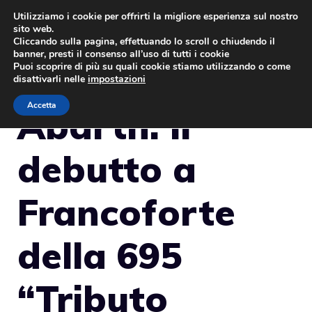
Vai
Utilizziamo i cookie per offrirti la migliore esperienza sul nostro
sito web.
al
MENU
Cliccando sulla pagina, effettuando lo scroll o chiudendo il
contenuto
banner, presti il consenso all’uso di tutti i cookie
Puoi scoprire di più su quali cookie stiamo utilizzando o come
disattivarli nelle
impostazioni
Accetta
Abarth: il
debutto a
Francoforte
della 695
“Tributo