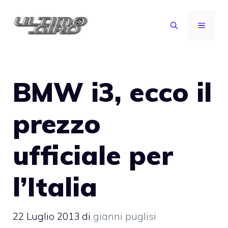
Vai
al
MENU
contenuto
BMW i3, ecco il
prezzo
ufficiale per
l’Italia
22 Luglio 2013
di
gianni puglisi