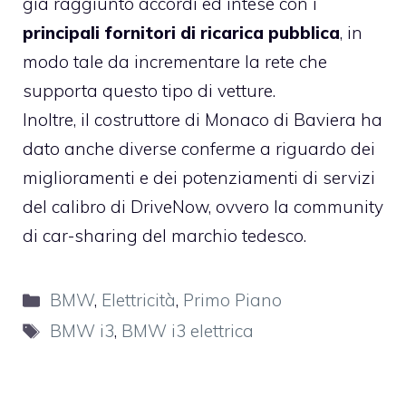
già raggiunto accordi ed intese con i
principali fornitori di ricarica pubblica
, in
modo tale da incrementare la rete che
supporta questo tipo di vetture.
Inoltre, il costruttore di Monaco di Baviera ha
dato anche diverse conferme a riguardo dei
miglioramenti e dei potenziamenti di servizi
del calibro di DriveNow, ovvero la community
di car-sharing del marchio tedesco.
Categorie
BMW
,
Elettricità
,
Primo Piano
Tag
BMW i3
,
BMW i3 elettrica