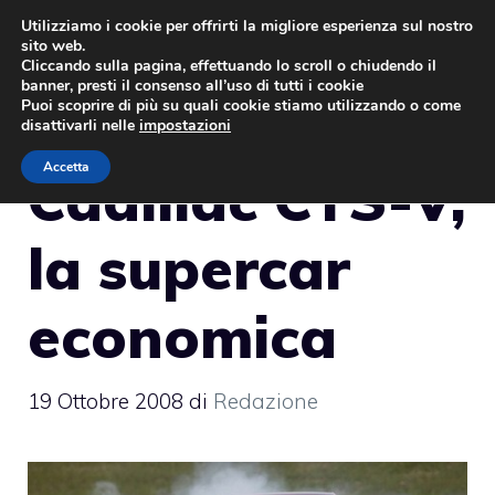
Vai
Utilizziamo i cookie per offrirti la migliore esperienza sul nostro
sito web.
al
MENU
Cliccando sulla pagina, effettuando lo scroll o chiudendo il
contenuto
banner, presti il consenso all’uso di tutti i cookie
Puoi scoprire di più su quali cookie stiamo utilizzando o come
disattivarli nelle
impostazioni
Accetta
Cadillac CTS-V,
la supercar
economica
19 Ottobre 2008
di
Redazione