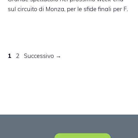
sul circuito di Monza, per le sfide finali per F.
Pagina
Pagina
1
2
Successivo
→