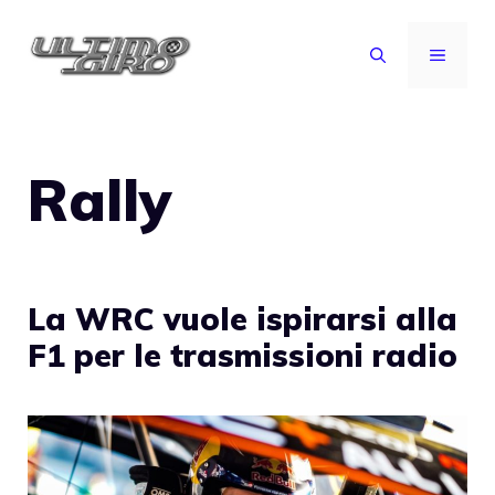
Vai
al
MENU
contenuto
Rally
La WRC vuole ispirarsi alla
F1 per le trasmissioni radio