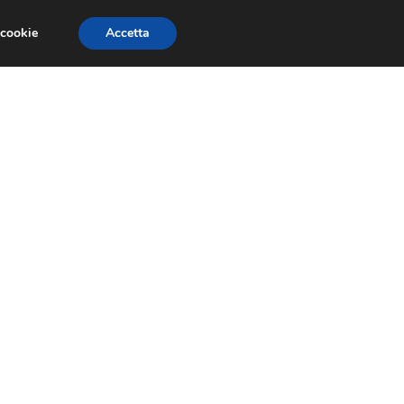
 cookie
Accetta
RMULA 1
EVENTI E FIERE
GINEVRA 2013