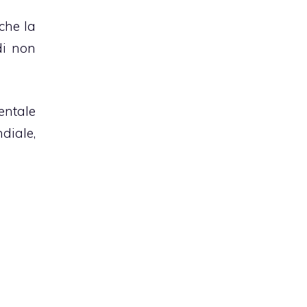
 che la
di non
entale
diale,