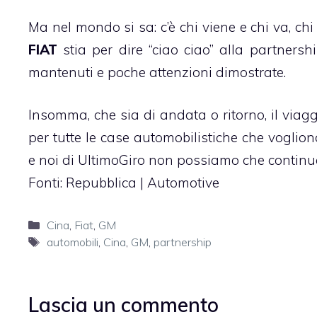
Ma nel mondo si sa: c’è chi viene e chi va, chi
FIAT
stia per dire “ciao ciao” alla partners
mantenuti e poche attenzioni dimostrate.
Insomma, che sia di andata o ritorno, il via
per tutte le case automobilistiche che vogli
e noi di UltimoGiro non possiamo che continua
Fonti:
Repubblica
|
Automotive
Categorie
Cina
,
Fiat
,
GM
Tag
automobili
,
Cina
,
GM
,
partnership
Lascia un commento