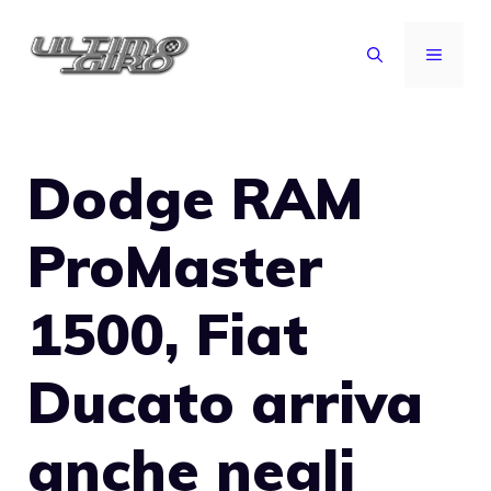
Vai
al
MENU
contenuto
Dodge RAM
ProMaster
1500, Fiat
Ducato arriva
anche negli