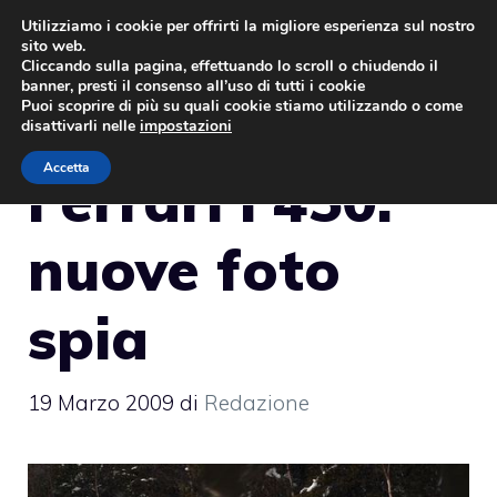
Vai
Utilizziamo i cookie per offrirti la migliore esperienza sul nostro
sito web.
al
MENU
Cliccando sulla pagina, effettuando lo scroll o chiudendo il
contenuto
banner, presti il consenso all’uso di tutti i cookie
Puoi scoprire di più su quali cookie stiamo utilizzando o come
disattivarli nelle
impostazioni
Accetta
Ferrari F450:
nuove foto
spia
19 Marzo 2009
di
Redazione