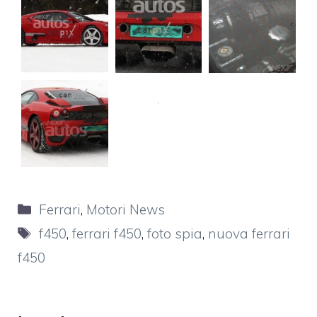
Categorie
Ferrari
,
Motori News
Tag
f450
,
ferrari f450
,
foto spia
,
nuova ferrari
f450