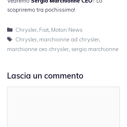
Vedremo
Sergio Marchionne CEO
? Lo
scopriremo tra pochissimo!
Categorie
Chrysler
,
Fiat
,
Motori News
Tag
Chrysler
,
marchionne ad chrysler
,
marchionne ceo chrysler
,
sergio marchionne
Lascia un commento
Commento