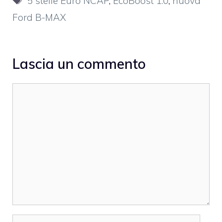
5 stelle Euro NCAP
,
EcoBoost 1.0
,
nuova
Ford B-MAX
Lascia un commento
Commento