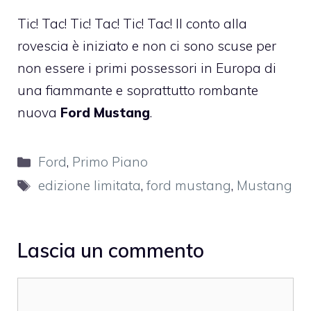
Tic! Tac! Tic! Tac! Tic! Tac! Il conto alla
rovescia è iniziato e non ci sono scuse per
non essere i primi possessori in Europa di
una fiammante e soprattutto rombante
nuova
Ford Mustang
.
Categorie
Ford
,
Primo Piano
Tag
edizione limitata
,
ford mustang
,
Mustang
Lascia un commento
Commento