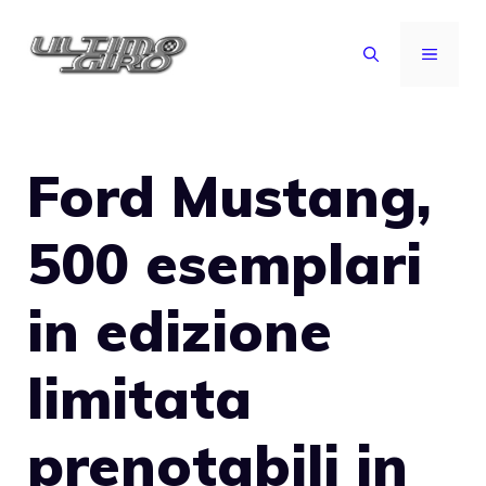
Vai
al
MENU
contenuto
Ford Mustang,
500 esemplari
in edizione
limitata
prenotabili in