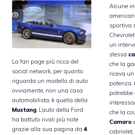
Alcune in
americane
sportiva 
Chevrole
un interv
stessa
ca
La fan page più ricca del
che la g
social network, per quanto
riceva un
riguarda un modello di auto
potenza. 
ovviamente, non una casa
potrebbe 
automobilista, è quella della
interessa
Mustang
. L’auto della
Ford
che la c
ha battuto rivali più note
Camaro
e
grazie alla sua pagina da
4
cabriolet,