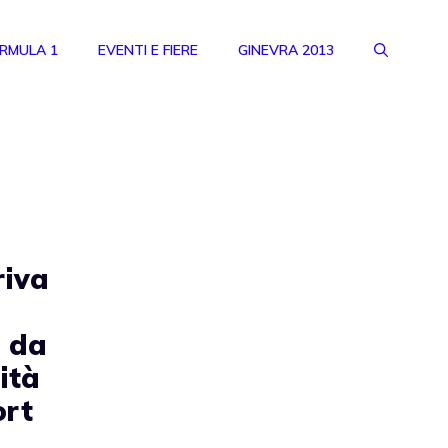
RMULA 1
EVENTI E FIERE
GINEVRA 2013
riva
 da
ità
ort