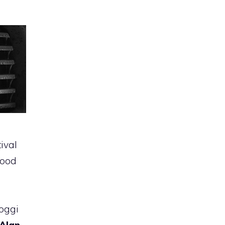
ival
wood
 oggi