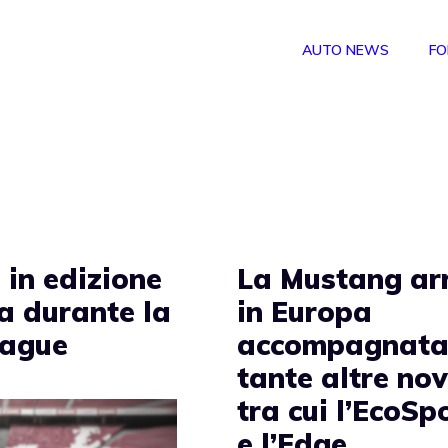
AUTO NEWS
FO
 in edizione
La Mustang ar
pa durante la
in Europa
eague
accompagnata
tante altre nov
tra cui l’EcoSp
e l’Edge