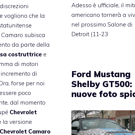
Adesso è ufficiale, il mit
discrezioni
americano tornerà a vi
 vogliono che la
nel prossimo Salone di
statunitense
Detroit (11-23
t Camaro subisca
ento da parte della
sa costruttrice
e
amma di motori
Ford Mustang
 incremento di
Shelby GT500:
Ora, forse per noi
nuove foto spi
essere poco
nte, dal momento
oupé
Chevrolet
 la versione
Chevrolet Camaro