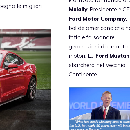
è arrivato l’annuncio di
pegna le migliori
Mulally
, Presidente e C
Ford
Motor Company
. I
bolide americano che h
fatto e fa sognare
generazioni di amanti d
motori. La
Ford Mustan
sbarcherà nel Vecchio
Continente.