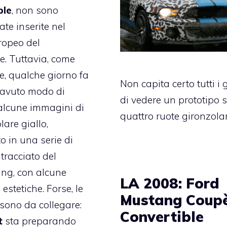
ble
, non sono
ate inserite nel
uropeo del
re. Tuttavia, come
te, qualche giorno fa
Non capita certo tutti i 
avuto modo di
di vedere un prototipo 
alcune immagini di
quattro ruote gironzola
are giallo,
 in una serie di
tracciato del
ng, con alcune
LA 2008: Ford
estetiche. Forse, le
Mustang Coupè
sono da collegare:
Convertible
t
sta preparando