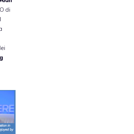
Alan
EO di
l
a
ei
g