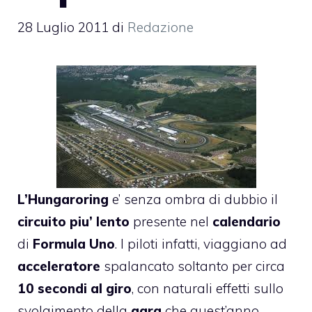
28 Luglio 2011
di
Redazione
L’Hungaroring
e’ senza ombra di dubbio il
circuito piu’ lento
presente nel
calendario
di
Formula Uno
. I piloti infatti, viaggiano ad
acceleratore
spalancato soltanto per circa
10 secondi al
giro
, con naturali effetti sullo
svolgimento della
gara
che quest’anno