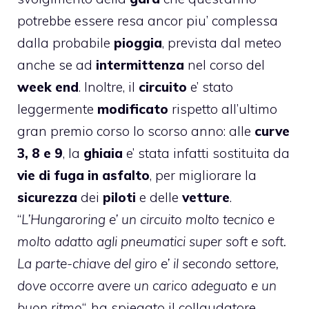
potrebbe essere resa ancor piu’ complessa
dalla probabile
pioggia
, prevista dal meteo
anche se ad
intermittenza
nel corso del
week end
. Inoltre, il
circuito
e’ stato
leggermente
modificato
rispetto all’ultimo
gran premio corso lo scorso anno: alle
curve
3, 8 e 9
, la
ghiaia
e’ stata infatti sostituita da
vie di fuga in asfalto
, per migliorare la
sicurezza
dei
piloti
e delle
vetture
.
“
L’Hungaroring e’ un circuito molto tecnico e
molto adatto agli pneumatici super soft e soft.
La parte-chiave del giro e’ il secondo settore,
dove occorre avere un carico adeguato e un
buon ritmo
“, ha spiegato il collaudatore