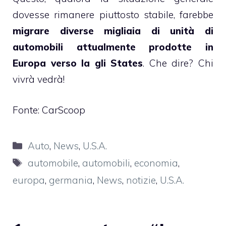
dovesse rimanere piuttosto stabile, farebbe
migrare diverse migliaia di unità di
automobili attualmente prodotte in
Europa verso la gli States
. Che dire? Chi
vivrà vedrà!
Fonte:
CarScoop
Categorie
Auto
,
News
,
U.S.A.
Tag
automobile
,
automobili
,
economia
,
europa
,
germania
,
News
,
notizie
,
U.S.A.