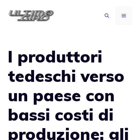
Vai
al
MENU
contenuto
I produttori
tedeschi verso
un paese con
bassi costi di
produzione: gli