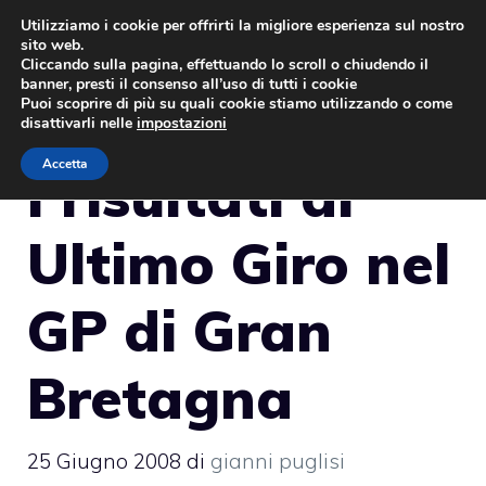
Vai
Utilizziamo i cookie per offrirti la migliore esperienza sul nostro
sito web.
al
MENU
Cliccando sulla pagina, effettuando lo scroll o chiudendo il
contenuto
banner, presti il consenso all’uso di tutti i cookie
Puoi scoprire di più su quali cookie stiamo utilizzando o come
disattivarli nelle
impostazioni
Accetta
I risultati di
Ultimo Giro nel
GP di Gran
Bretagna
25 Giugno 2008
di
gianni puglisi