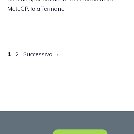
MotoGP, lo affermano
Pagina
Pagina
1
2
Successivo
→