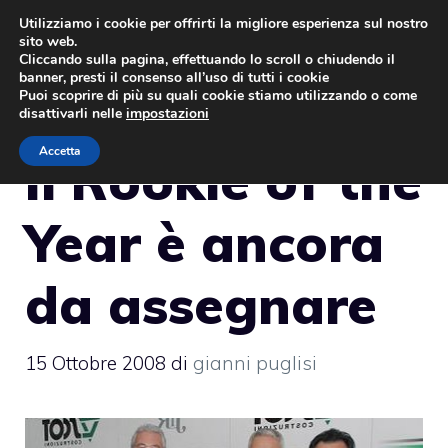
Vai
Utilizziamo i cookie per offrirti la migliore esperienza sul nostro
sito web.
al
MENU
Cliccando sulla pagina, effettuando lo scroll o chiudendo il
contenuto
banner, presti il consenso all’uso di tutti i cookie
Puoi scoprire di più su quali cookie stiamo utilizzando o come
disattivarli nelle
impostazioni
Accetta
Il Rookie of the
Year è ancora
da assegnare
15 Ottobre 2008
di
gianni puglisi