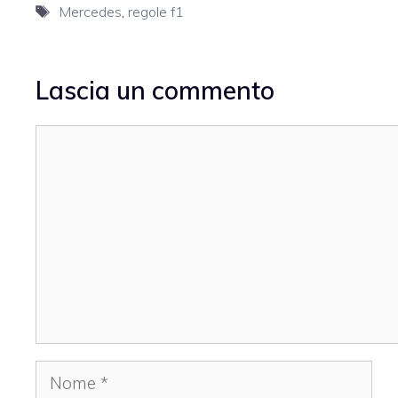
Tag
Mercedes
,
regole f1
Lascia un commento
Commento
Nome