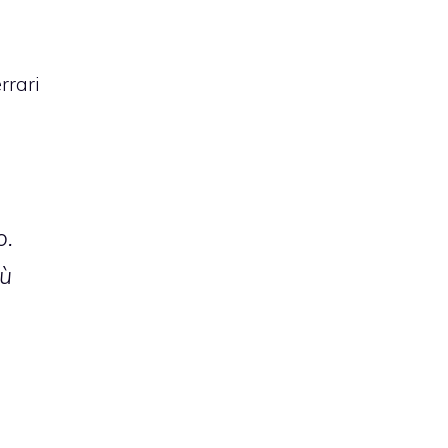
rrari
o.
iù