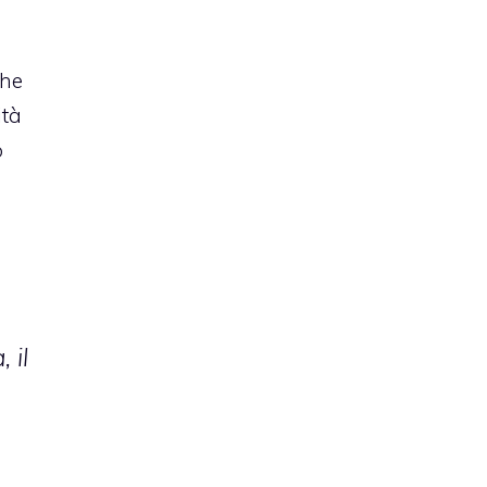
he
ità
o
 il