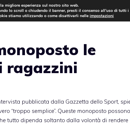
i la migliore esperienza sul nostro sito web.
ndo lo scroll o chiudendo il banner, presti il consenso all’uso di tutti i
AUTO NEWS
FO
ookie stiamo utilizzando o come disattivarli nelle
impostazioni
monoposto le
 ragazzini
ntervista pubblicata dalla Gazzetta dello Sport, sp
vvero “troppo semplice”. Queste monoposto posson
he tutto dipenda soltanto dalla volontà di rendere 