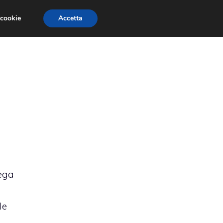
 cookie
Accetta
RMULA 1
EVENTI E FIERE
GINEVRA 2013
iega
o
le