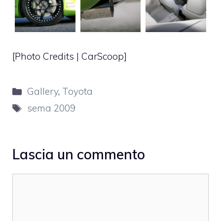
[Photo Credits |
CarScoop
]
Categorie
Gallery
,
Toyota
Tag
sema 2009
Lascia un commento
Commento