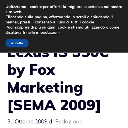
Vai
Utilizziamo i cookie per offrirti la migliore esperienza sul nostro
sito web.
al
MENU
Cliccando sulla pagina, effettuando lo scroll o chiudendo il
contenuto
banner, presti il consenso all’uso di tutti i cookie
Puoi scoprire di più su quali cookie stiamo utilizzando o come
disattivarli nelle
impostazioni
Accetta
Lexus IS 350C
by Fox
Marketing
[SEMA 2009]
31 Ottobre 2009
di
Redazione