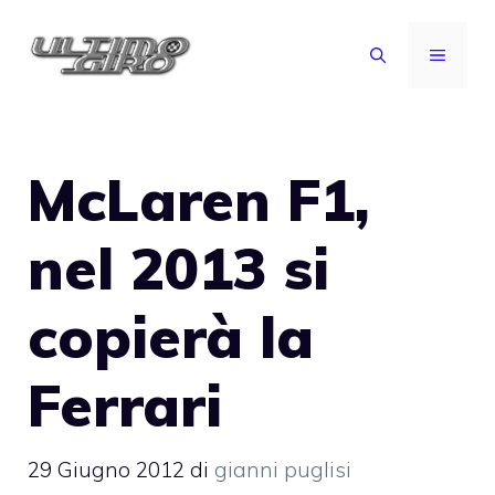
Vai
al
MENU
contenuto
McLaren F1,
nel 2013 si
copierà la
Ferrari
29 Giugno 2012
di
gianni puglisi