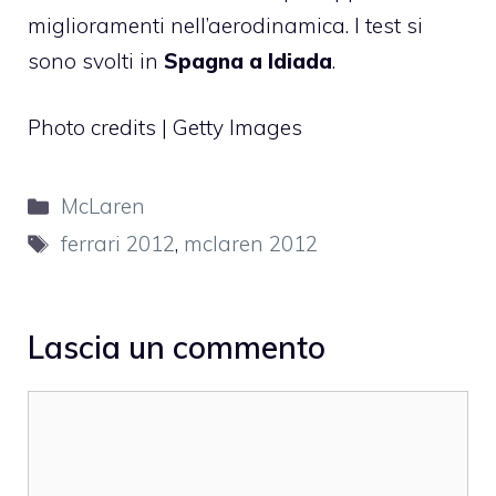
miglioramenti nell’aerodinamica. I test si
sono svolti in
Spagna a Idiada
.
Photo credits | Getty Images
Categorie
McLaren
Tag
ferrari 2012
,
mclaren 2012
Lascia un commento
Commento