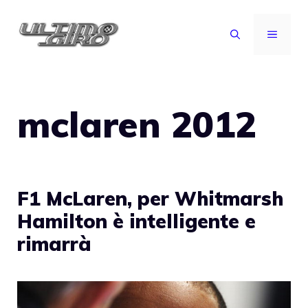
Vai
al
MENU
contenuto
mclaren 2012
F1 McLaren, per Whitmarsh
Hamilton è intelligente e
rimarrà