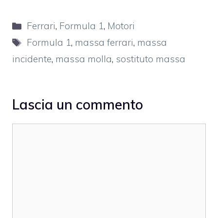
Categorie
Ferrari
,
Formula 1
,
Motori
Tag
Formula 1
,
massa ferrari
,
massa
incidente
,
massa molla
,
sostituto massa
Lascia un commento
Commento