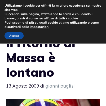
Vai
Utilizziamo i cookie per offrirti la migliore esperienza sul nostro
sito web.
al
MENU
Cliccando sulla pagina, effettuando lo scroll o chiudendo il
contenuto
banner, presti il consenso all’uso di tutti i cookie
Puoi scoprire di più su quali cookie stiamo utilizzando o come
disattivarli nelle
impostazioni
Accetta
Il ritorno di
Massa è
lontano
13 Agosto 2009
di
gianni puglisi