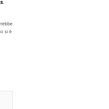
ms
.
vrebbe
o si è