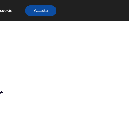
 cookie
Accetta
RMULA 1
EVENTI E FIERE
GINEVRA 2013
ie