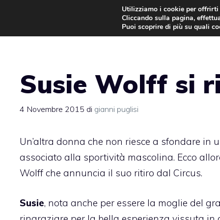
Vai
Utilizziamo i cookie per offrirt
Cliccando sulla pagina, effettua
al
Puoi scoprire di più su quali c
contenuto
Susie Wolff si r
4 Novembre 2015
di
gianni puglisi
Un’altra donna che non riesce a sfondare in u
associato alla sportività mascolina. Ecco allo
Wolff che annuncia il suo ritiro dal Circus.
Susie
, nota anche per essere la moglie del g
ringraziare per la bella esperienza vissuta in q