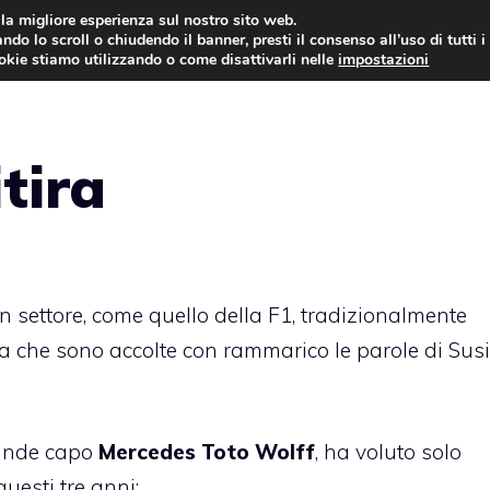
i la migliore esperienza sul nostro sito web.
ndo lo scroll o chiudendo il banner, presti il consenso all’uso di tutti i
AUTO NEWS
FO
ookie stiamo utilizzando o come disattivarli nelle
impostazioni
itira
n settore, come quello della F1, tradizionalmente
ra che sono accolte con rammarico le parole di Sus
rande capo
Mercedes Toto Wolff
, ha voluto solo
uesti tre anni: