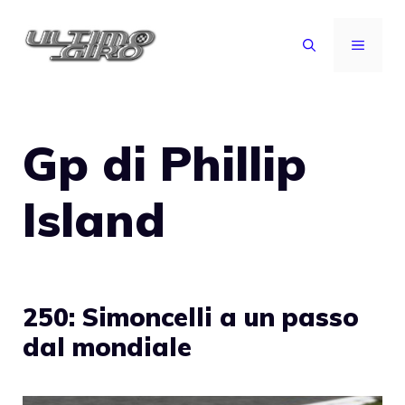
Vai
al
MENU
contenuto
Gp di Phillip
Island
250: Simoncelli a un passo
dal mondiale