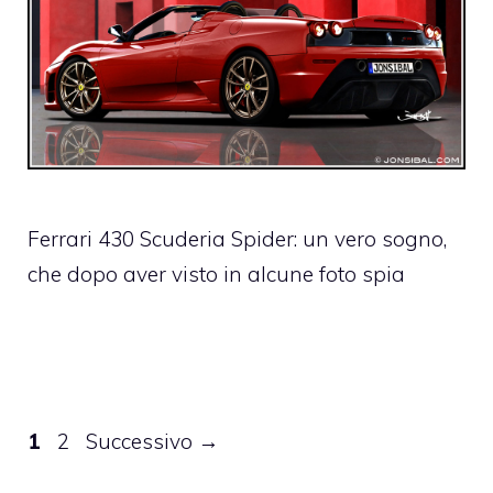
Ferrari 430 Scuderia Spider: un vero sogno,
che dopo aver visto in alcune foto spia
Pagina
Pagina
1
2
Successivo
→