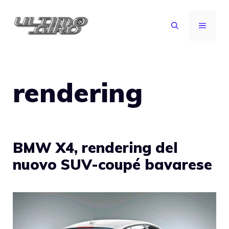
Vai
al
MENU
contenuto
rendering
BMW X4, rendering del
nuovo SUV-coupé bavarese