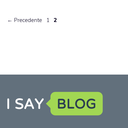
Pagina
Pagina
←
Precedente
1
2