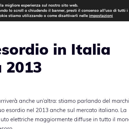
i la migliore esperienza sul nostro sito web.
ndo lo scroll o chiudendo il banner, presti il consenso all’uso di tutti i
AUTO NEWS
FO
ookie stiamo utilizzando o come disattivarli nelle
impostazioni
sordio in Italia
a 2013
rriverà anche un’altra: stiamo parlando del march
suo esordio nel 2013 anche sul mercato italiano. La
to elettriche maggiormente diffuse in tutto il mon
esoro.