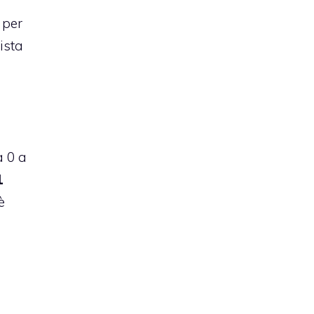
 per
ista
a 0 a
1
è