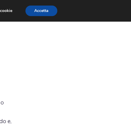
 cookie
Accetta
RMULA 1
EVENTI E FIERE
GINEVRA 2013
io
do e,