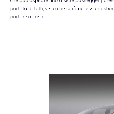
che può ospitare fino a sette passeggeri) pres
portata di tutti, visto che sarà necessario sbo
portare a casa.