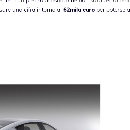
enterà un prezzo di listino che non sarà certament
rsare una cifra intorno ai
62mila euro
per potersel