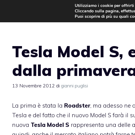
Vai
Utilizziamo i cookie per offrirt
Cliccando sulla pagina, effettua
al
Puoi scoprire di più su quali c
contenuto
Tesla Model S, e
dalla primaver
13 Novembre 2012
di
gianni puglisi
La prima è stata la
Roadster
, ma adesso ne a
Tesla e del fatto che il nuovo Model S farà il 
nuova
Tesla Model S
rappresenta una delle au
quindi, anche il mercato italiano potrà farne t