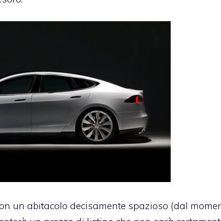
 e con un abitacolo decisamente spazioso (dal mome